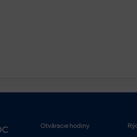
Otváracie hodiny
Rý
OC