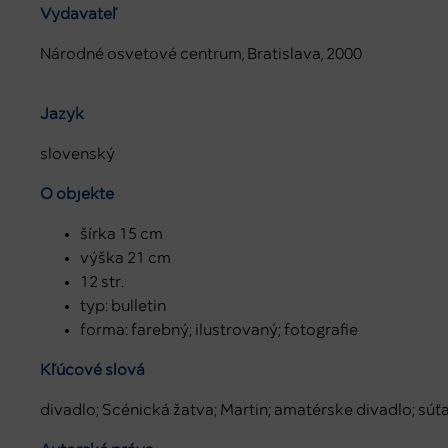
Vydavateľ
Národné osvetové centrum, Bratislava, 2000
Jazyk
slovenský
O objekte
šírka 15 cm
výška 21 cm
12 str.
typ: bulletin
forma: farebný; ilustrovaný; fotografie
Kľúčové slová
divadlo; Scénická žatva; Martin; amatérske divadlo; súť