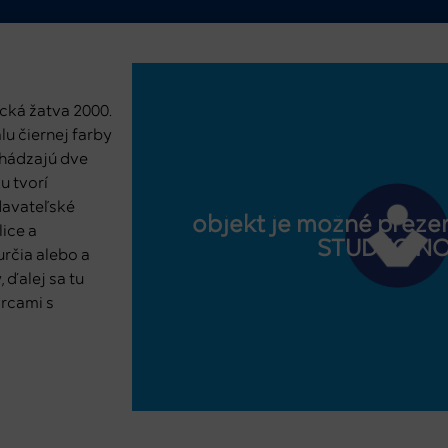
ická žatva 2000.
lu čiernej farby
chádzajú dve
u tvorí
davateľské
objekt je možné prezer
ice a
STUDEO.N
rčia alebo a
 ďalej sa tu
orcami s