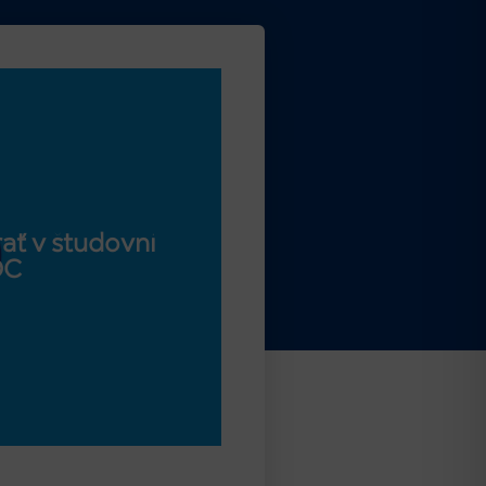
ať v študovni
OC