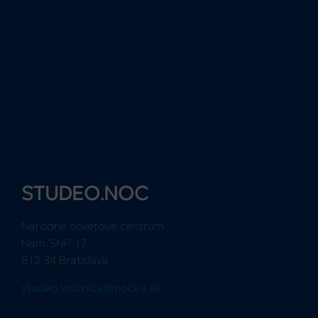
STUDEO.NOC
Národné osvetové centrum
Nám. SNP 12
812 34 Bratislava
studeo.kniznica@nocka.sk