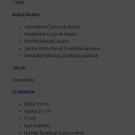
1998
Autor/Autori
Jaroslava Čajková, Autor
Frederika Čujová, Autor
Michal Hlaváč, Autor
Janka Vrtochová, Grafická úprava
Anna Barčáková, Grafická úprava
Jazyk
slovenský
O objekte
šírka 15 cm
výška 21 cm
17 str.
typ: bulletin
forma: farebný; ilustrovaný