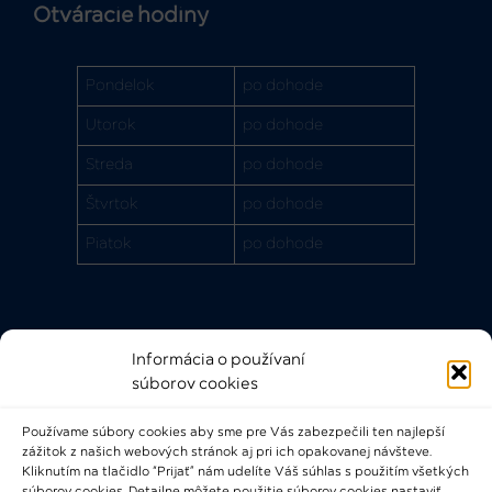
Otváracie hodiny
Pondelok
po dohode
Utorok
po dohode
Streda
po dohode
Štvrtok
po dohode
Piatok
po dohode
Informácia o používaní
Rýchle odkazy
súborov cookies
FAQ
Používame súbory cookies aby sme pre Vás zabezpečili ten najlepší
Bádateľský poriadok
zážitok z našich webových stránok aj pri ich opakovanej návšteve.
Knižničný a výpožičný poriadok
Kliknutím na tlačidlo “Prijať” nám udelíte Váš súhlas s použitím všetkých