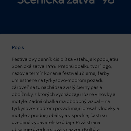
Scénická žatva ´98
Popis
Festivalový denník číslo 3 sa vzťahuje k podujatiu
Scénická žatva 1998. Prednú obálku tvorí logo,
názov a termín konania festivalu čiernej farby
umiestnené na tyrkysovo-modrom pozadí,
zároveň sa tu nachádza zvislý čierny pás a
obdĺžniky, z ktorých vychádzajú rôzne vlnovky a
motýle. Zadná obálka má obdobný vizuál – na
tyrkysovo-modrom pozadí majú presah vlnovky a
motýle z prednej obálky a v spodnej časti sú
uvedené vydavateľské údaje. Prvá strana
obsahuje úvodné slová s názvom Kultúra,