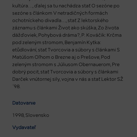
kultúra…, ďalej sa tu nachádza stať O sezóne po
sezóne s článkom V netradičných formách
ochotníckeho divadla…, stať Z lektorského
záznamu s článkami Život ako skúška, Zo života
dážďoviek, Pohybová dráma?, P. Kováčik: Krčma
pod zeleným stromom, Benjamín Kytka:
etůdlování, stať Tvorcovia a súbory s článkami S
Matúšom Oľhom o Brezne aj o Prešove, Pod
zeleným stromom s Júliusom Obernauerom, Pre
dobrý pocit, stať Tvorcovia a súbory s článkami
Darček vnútornej sily, vojna v nás a stať Lektor SŽ
´98.
Datovanie
1998, Slovensko
Vydavateľ