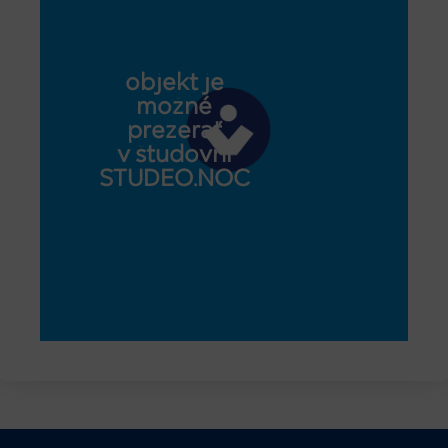
objekt je
možné
prezerať
v študovni
STUDEO.NOC