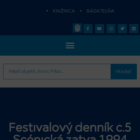
•
KNIŽNICA
•
BÁDATEĽŇA
Hľadať
Festivalový denník č.5