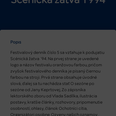
Scénická žatva 1994
Popis
Festivalový denník číslo 5 sa vzťahuje k podujatiu
Scénická žatva ´94. Na prvej strane je uvedené
logo a názov festivalu oranžovou farbou, pričom
zvyšok festivalového denníka je písaný čiernou
farbou na stroji. Prvá strana obsahuje úvodné
slová, ďalej sa tu nachádza stať O sezóne po
sezóne od Jany Keprtovej, Zo zápisníka
lektorského zboru od Vlada Sadílka, ilustrácia
postavy, kratšie články, rozhovory, pripomenutie
osobností, ohlasy, článok Ochotníci cítia,
Organizátori osobne, Ozveny našich oznamov,