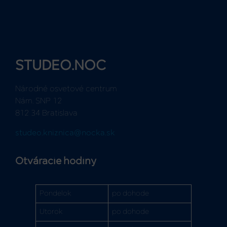
STUDEO.NOC
Národné osvetové centrum
Nám. SNP 12
812 34 Bratislava
studeo.kniznica@nocka.sk
Otváracie hodiny
Pondelok
po dohode
Utorok
po dohode