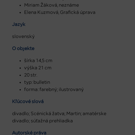
Miriam Žáková, neznáme
Elena Kuzmová, Grafická úprava
Jazyk
slovenský
O objekte
šírka 14,5 cm
výška 21 cm
20 str.
typ: bulletin
forma: farebný; ilustrovaný
Kľúčové slová
divadlo; Scénická žatva; Martin; amatérske
divadlo; súťažná prehliadka
Autorské práva