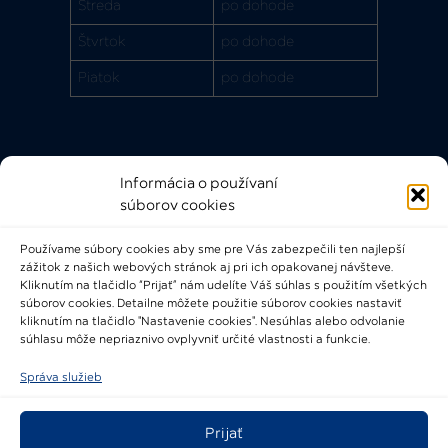
Streda
po dohode
Štvrtok
po dohode
Piatok
po dohode
Informácia o používaní
Rýchle odkazy
súborov cookies
FAQ
Používame súbory cookies aby sme pre Vás zabezpečili ten najlepší
Bádateľský poriadok
zážitok z našich webových stránok aj pri ich opakovanej návšteve.
Knižničný a výpožičný poriadok
Kliknutím na tlačidlo “Prijať” nám udelíte Váš súhlas s použitím všetkých
súborov cookies. Detailne môžete použitie súborov cookies nastaviť
Všeobecné podmienky
kliknutím na tlačidlo "Nastavenie cookies". Nesúhlas alebo odvolanie
súhlasu môže nepriaznivo ovplyvniť určité vlastnosti a funkcie.
Správa služieb
Prijať
2021-2024 © Národné osvetové centrum