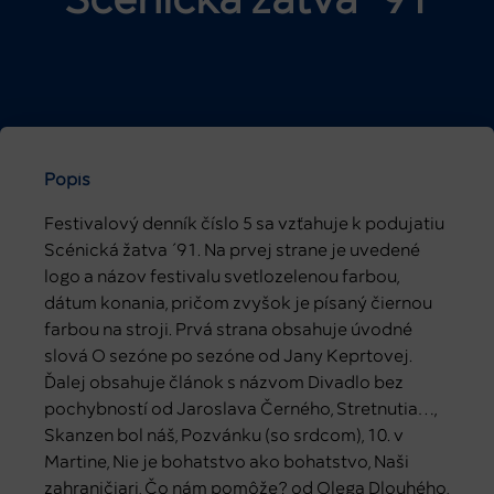
Scénická žatva ´91
Popis
Festivalový denník číslo 5 sa vzťahuje k podujatiu
Scénická žatva ´91. Na prvej strane je uvedené
logo a názov festivalu svetlozelenou farbou,
dátum konania, pričom zvyšok je písaný čiernou
farbou na stroji. Prvá strana obsahuje úvodné
slová O sezóne po sezóne od Jany Keprtovej.
Ďalej obsahuje článok s názvom Divadlo bez
pochybností od Jaroslava Černého, Stretnutia…,
Skanzen bol náš, Pozvánku (so srdcom), 10. v
Martine, Nie je bohatstvo ako bohatstvo, Naši
zahraničiari, Čo nám pomôže? od Olega Dlouhého,