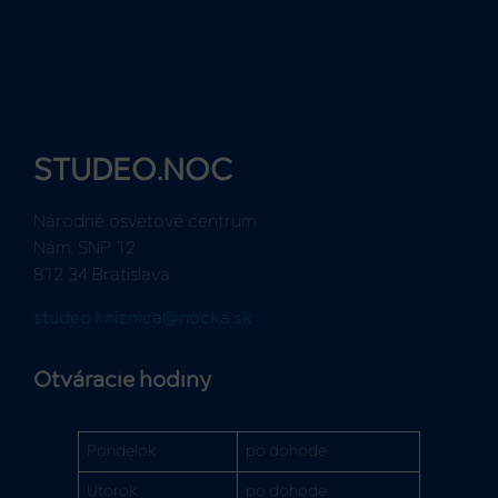
STUDEO.NOC
Národné osvetové centrum
Nám. SNP 12
812 34 Bratislava
studeo.kniznica@nocka.sk
Otváracie hodiny
Pondelok
po dohode
Utorok
po dohode