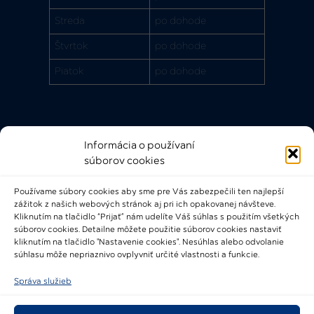
Streda
po dohode
Štvrtok
po dohode
Piatok
po dohode
Informácia o používaní
Rýchle odkazy
súborov cookies
FAQ
Používame súbory cookies aby sme pre Vás zabezpečili ten najlepší
Bádateľský poriadok
zážitok z našich webových stránok aj pri ich opakovanej návšteve.
Knižničný a výpožičný poriadok
Kliknutím na tlačidlo “Prijať” nám udelíte Váš súhlas s použitím všetkých
súborov cookies. Detailne môžete použitie súborov cookies nastaviť
Všeobecné podmienky
kliknutím na tlačidlo "Nastavenie cookies". Nesúhlas alebo odvolanie
súhlasu môže nepriaznivo ovplyvniť určité vlastnosti a funkcie.
Správa služieb