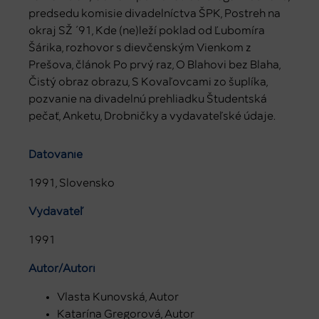
predsedu komisie divadelníctva ŠPK, Postreh na
okraj SŽ ´91, Kde (ne)leží poklad od Ľubomíra
Šárika, rozhovor s dievčenským Vienkom z
Prešova, článok Po prvý raz, O Blahovi bez Blaha,
Čistý obraz obrazu, S Kovaľovcami zo šuplíka,
pozvanie na divadelnú prehliadku Študentská
pečať, Anketu, Drobničky a vydavateľské údaje.
Datovanie
1991, Slovensko
Vydavateľ
1991
Autor/Autori
Vlasta Kunovská, Autor
Katarína Gregorová, Autor