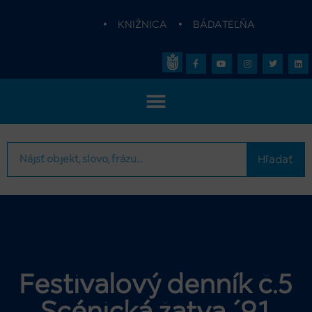
•
KNIŽNICA
•
BÁDATEĽŇA
Hľadať
Festivalový denník č.5