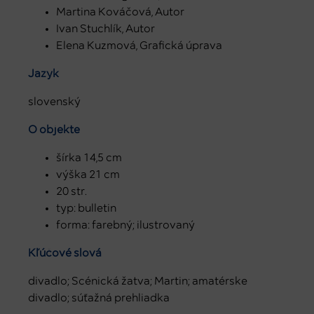
Martina Kováčová, Autor
Ivan Stuchlík, Autor
Elena Kuzmová, Grafická úprava
Jazyk
slovenský
O objekte
šírka 14,5 cm
výška 21 cm
20 str.
typ: bulletin
forma: farebný; ilustrovaný
Kľúčové slová
divadlo; Scénická žatva; Martin; amatérske
divadlo; súťažná prehliadka