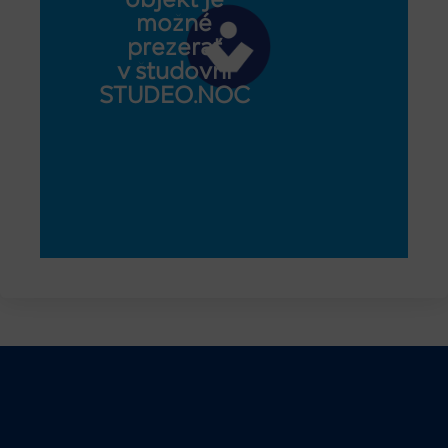
objekt je
možné
prezerať
v študovni
STUDEO.NOC