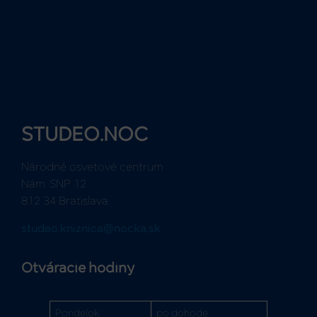
STUDEO.NOC
Národné osvetové centrum
Nám. SNP 12
812 34 Bratislava
studeo.kniznica@nocka.sk
Otváracie hodiny
Pondelok
po dohode