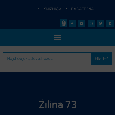
•
KNIŽNICA
•
BÁDATEĽŇA
Hľadať
Žilina 73