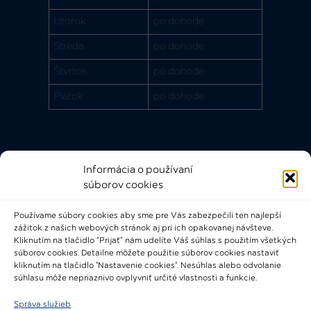
Utorok
po dohode
Streda
po dohode
Štvrtok
po dohode
Piatok
po dohode
Informácia o používaní
Rýchle odkazy
súborov cookies
FAQ
Používame súbory cookies aby sme pre Vás zabezpečili ten najlepší
Bádateľský poriadok
zážitok z našich webových stránok aj pri ich opakovanej návšteve.
Knižničný a výpožičný poriadok
Kliknutím na tlačidlo “Prijať” nám udelíte Váš súhlas s použitím všetkých
súborov cookies. Detailne môžete použitie súborov cookies nastaviť
Všeobecné podmienky
kliknutím na tlačidlo "Nastavenie cookies". Nesúhlas alebo odvolanie
súhlasu môže nepriaznivo ovplyvniť určité vlastnosti a funkcie.
Správa služieb