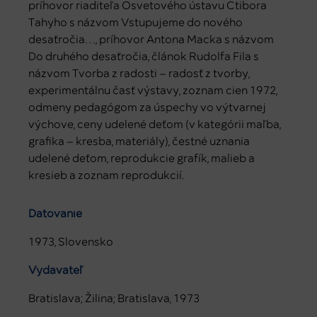
príhovor riaditeľa Osvetového ústavu Ctibora
Tahyho s názvom Vstupujeme do nového
desaťročia…, príhovor Antona Macka s názvom
Do druhého desaťročia, článok Rudolfa Fila s
názvom Tvorba z radosti – radosť z tvorby,
experimentálnu časť výstavy, zoznam cien 1972,
odmeny pedagógom za úspechy vo výtvarnej
výchove, ceny udelené deťom (v kategórii maľba,
grafika – kresba, materiály), čestné uznania
udelené deťom, reprodukcie grafík, malieb a
kresieb a zoznam reprodukcií.
Datovanie
1973, Slovensko
Vydavateľ
Bratislava; Žilina; Bratislava, 1973