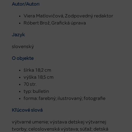
Autor/Autori
Viera Matlovičová, Zodpovedný redaktor
Róbert Brož, Grafická úprava
Jazyk
slovenský
O objekte
šírka 18,2 cm
výška 18,5 cm
70 str.
typ: bulletin
forma: farebný; ilustrovaný; fotografie
Kľúčové slová
výtvarné umenie; výstava detskej výtvarnej
tvorby; celoslovenská výstava; súťaž; detská