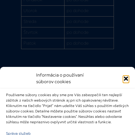
Utorok
po dohode
Streda
po dohode
Štvrtok
po dohode
Piatok
po dohode
Informácia o používaní
Rýchle odkazy
súborov cookies
FAQ
Používame súbory cookies aby sme pre Vás zabezpečili ten najlepší
Bádateľský poriadok
zážitok z našich webových stránok aj pri ich opakovanej návšteve.
Knižničný a výpožičný poriadok
Kliknutím na tlačidlo “Prijať” nám udelíte Váš súhlas s použitím všetkých
súborov cookies. Detailne môžete použitie súborov cookies nastaviť
Všeobecné podmienky
kliknutím na tlačidlo "Nastavenie cookies". Nesúhlas alebo odvolanie
súhlasu môže nepriaznivo ovplyvniť určité vlastnosti a funkcie.
Správa služieb