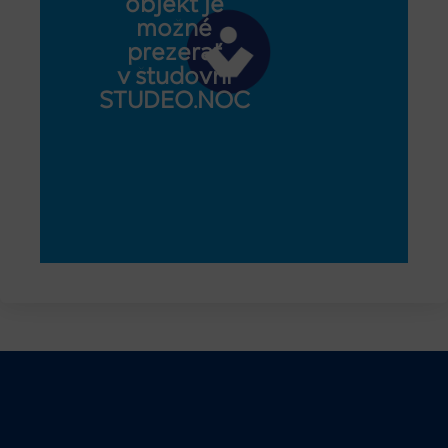
objekt je
možné
prezerať
v študovni
STUDEO.NOC