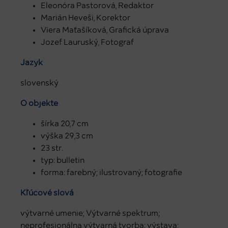
Eleonóra Pastorová, Redaktor
Marián Heveši, Korektor
Viera Maťašíková, Grafická úprava
Jozef Lauruský, Fotograf
Jazyk
slovenský
O objekte
šírka 20,7 cm
výška 29,3 cm
23 str.
typ: bulletin
forma: farebný; ilustrovaný; fotografie
Kľúčové slová
výtvarné umenie; Výtvarné spektrum;
neprofesionálna výtvarná tvorba; výstava;