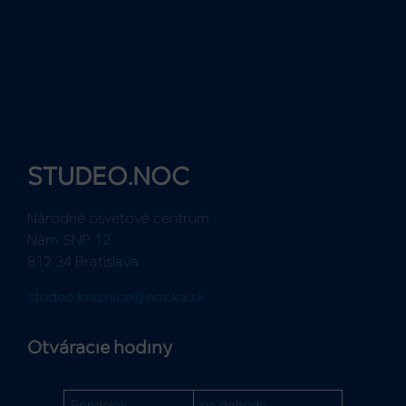
STUDEO.NOC
Národné osvetové centrum
Nám. SNP 12
812 34 Bratislava
studeo.kniznica@nocka.sk
Otváracie hodiny
Pondelok
po dohode