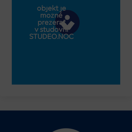
objekt je
možné
prezerať
v študovni
STUDEO.NOC