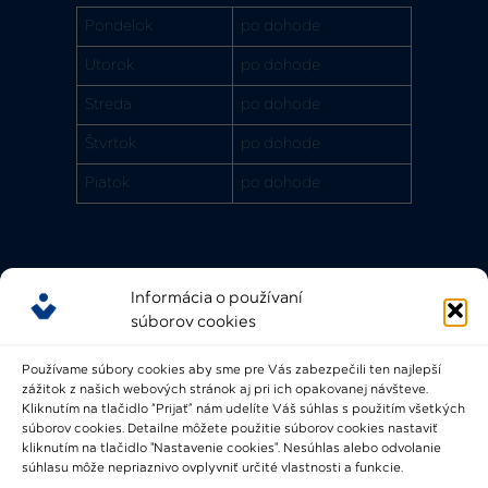
Pondelok
po dohode
Utorok
po dohode
Streda
po dohode
Štvrtok
po dohode
Piatok
po dohode
Informácia o používaní
Rýchle odkazy
súborov cookies
FAQ
Používame súbory cookies aby sme pre Vás zabezpečili ten najlepší
Bádateľský poriadok
zážitok z našich webových stránok aj pri ich opakovanej návšteve.
Knižničný a výpožičný poriadok
Kliknutím na tlačidlo “Prijať” nám udelíte Váš súhlas s použitím všetkých
súborov cookies. Detailne môžete použitie súborov cookies nastaviť
Všeobecné podmienky
kliknutím na tlačidlo "Nastavenie cookies". Nesúhlas alebo odvolanie
súhlasu môže nepriaznivo ovplyvniť určité vlastnosti a funkcie.