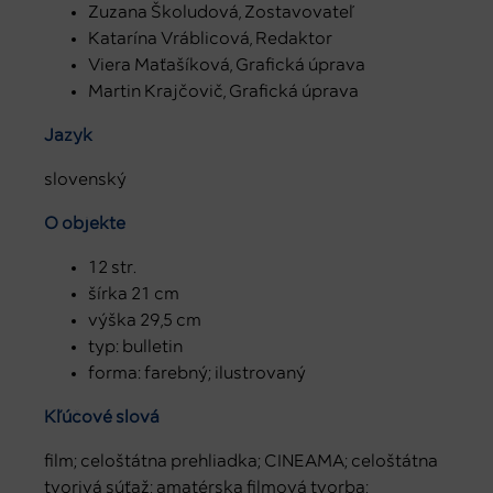
Zuzana Školudová, Zostavovateľ
Katarína Vráblicová, Redaktor
Viera Maťašíková, Grafická úprava
Martin Krajčovič, Grafická úprava
Jazyk
slovenský
O objekte
12 str.
šírka 21 cm
výška 29,5 cm
typ: bulletin
forma: farebný; ilustrovaný
Kľúčové slová
film; celoštátna prehliadka; CINEAMA; celoštátna
tvorivá súťaž; amatérska filmová tvorba;