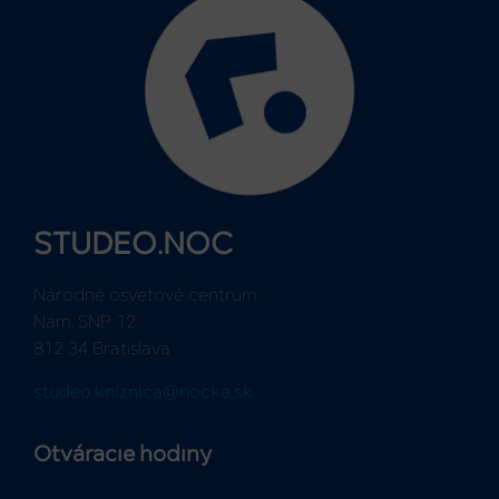
STUDEO.NOC
Národné osvetové centrum
Nám. SNP 12
812 34 Bratislava
studeo.kniznica@nocka.sk
Otváracie hodiny