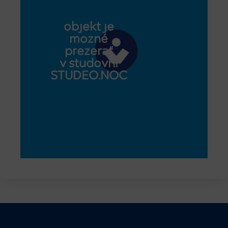
objekt je
možné
prezerať
v študovni
STUDEO.NOC