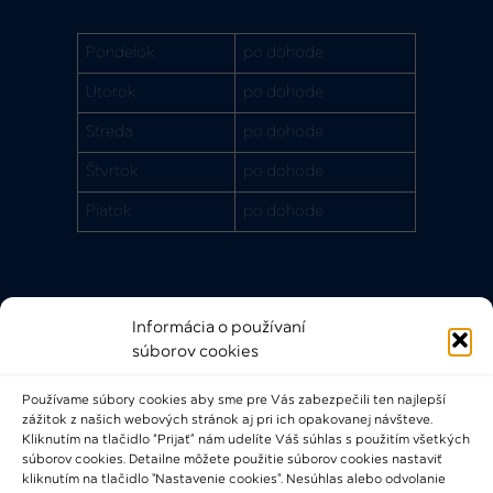
Pondelok
po dohode
Utorok
po dohode
Streda
po dohode
Štvrtok
po dohode
Piatok
po dohode
Informácia o používaní
Rýchle odkazy
súborov cookies
FAQ
Používame súbory cookies aby sme pre Vás zabezpečili ten najlepší
Bádateľský poriadok
zážitok z našich webových stránok aj pri ich opakovanej návšteve.
Knižničný a výpožičný poriadok
Kliknutím na tlačidlo “Prijať” nám udelíte Váš súhlas s použitím všetkých
súborov cookies. Detailne môžete použitie súborov cookies nastaviť
Všeobecné podmienky
kliknutím na tlačidlo "Nastavenie cookies". Nesúhlas alebo odvolanie