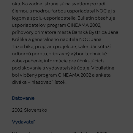
oka. Na zadnej strane sú na svetlom pozadí
čiernou a modrou farbou usporiadateľ NOC aj s
logom a spolu-usporiadatelia. Bulletin obsahuje
usporiadateľov, program CINEAMA 2002,
príhovory primátora mesta Banská Bystrica Jána
Králika a generálneho riaditeľa NOC Jána
Tazerbíka, program projekcie, kalendár súťaží,
odbornú porotu, prípravný výbor, technické
zabezpečenie, informácie pre účnkujúcich,
poďakovanie a vydavateľské údaje. V bulletine
bol vložený program CINEAMA 2002 a anketa
diváka – hlasovací lístok.
Datovanie
2002, Slovensko
Vydavateľ