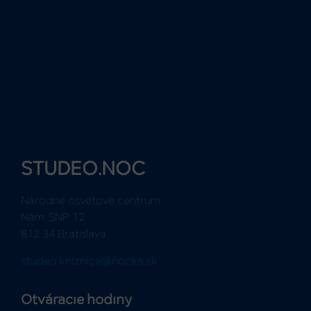
STUDEO.NOC
Národné osvetové centrum
Nám. SNP 12
812 34 Bratislava
studeo.kniznica@nocka.sk
Otváracie hodiny