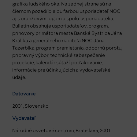
grafika ľudského oka. Na zadnej strane sú na
čiernom pozadí bielou farbou usporiadateľ NOC
aj s oranžovým logom a spolu-usporiadatelia.
Bulletin obsahuje usporiadateľov, program,
príhovory primátora mesta Banská Bystrica Jána
Králika a generálneho riaditeľa NOC Jána
Tazerbíka, program premietania, odbornú porotu,
prípravný výbor, technické zabezpečenie
projekcie, kalendár súťaží, poďakovanie,
informácie pre účinkujúcich a vydavateľské
údaje.
Datovanie
2001, Slovensko
Vydavateľ
Národné osvetové centrum, Bratislava, 2001