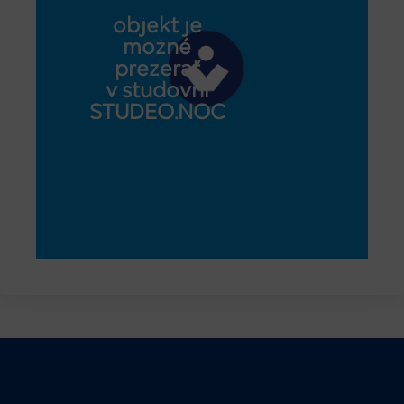
objekt je
možné
prezerať
v študovni
STUDEO.NOC