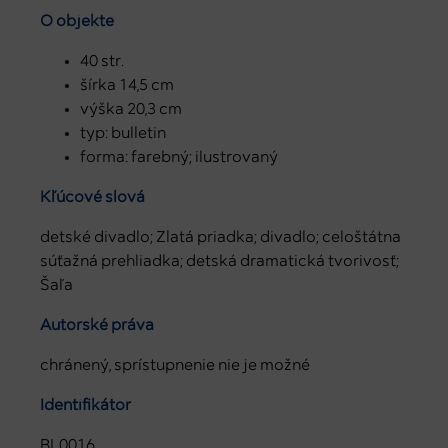
O objekte
40 str.
šírka 14,5 cm
výška 20,3 cm
typ: bulletin
forma: farebný; ilustrovaný
Kľúčové slová
detské divadlo; Zlatá priadka; divadlo; celoštátna
súťažná prehliadka; detská dramatická tvorivosť;
Šaľa
Autorské práva
chránený, sprístupnenie nie je možné
Identifikátor
BL0016