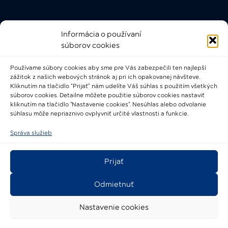
Informácia o používaní
Rýchle odkazy
súborov cookies
FAQ
Používame súbory cookies aby sme pre Vás zabezpečili ten najlepší
Bádateľský poriadok
zážitok z našich webových stránok aj pri ich opakovanej návšteve.
Knižničný a výpožičný poriadok
Kliknutím na tlačidlo “Prijať” nám udelíte Váš súhlas s použitím všetkých
súborov cookies. Detailne môžete použitie súborov cookies nastaviť
Všeobecné podmienky
kliknutím na tlačidlo "Nastavenie cookies". Nesúhlas alebo odvolanie
súhlasu môže nepriaznivo ovplyvniť určité vlastnosti a funkcie.
Správa služieb
Prijať
2021-2024 © Národné osvetové centrum
Odmietnuť
Nastavenie cookies