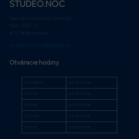
STUDEO.NOC
Národné osvetové centrum
Nám. SNP 12
812 34 Bratislava
studeo.kniznica@nocka.sk
Otváracie hodiny
Pondelok
po dohode
Utorok
po dohode
Streda
po dohode
Štvrtok
po dohode
Piatok
po dohode