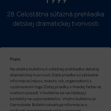
1999
28. Celoštátna súťažná prehliadka
detskej dramatickej tvorivosti
Popis
Na obálke bulletinu k súťažnej prehliadke detskej
dramatickej tvorivosti Zlatá priadka sú základné
informácie (názov, miesto, rok, organizátori) s
vyobrazením loga Zlatej priadky v hnedej farbe na
svetlom pozadí. V bulletine sa nachádzajú
kontakty na usporiadateľov. Vnútro bulletinu je
čiernobiele. Bulletin obsahuje informácie o
podujatí, program podujatia s popisom