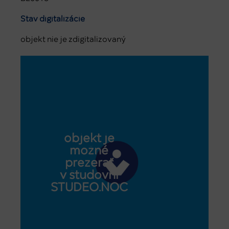
Stav digitalizácie
objekt nie je zdigitalizovaný
objekt je
možné
prezerať
v študovni
STUDEO.NOC