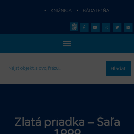
•
KNIŽNICA
•
BÁDATEĽŇA
Hľadať
Zlatá priadka – Šaľa